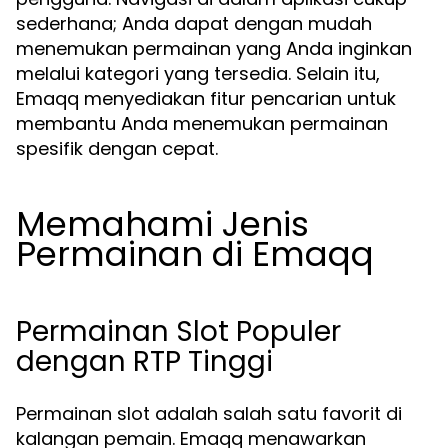
sederhana; Anda dapat dengan mudah
menemukan permainan yang Anda inginkan
melalui kategori yang tersedia. Selain itu,
Emaqq menyediakan fitur pencarian untuk
membantu Anda menemukan permainan
spesifik dengan cepat.
Memahami Jenis
Permainan di Emaqq
Permainan Slot Populer
dengan RTP Tinggi
Permainan slot adalah salah satu favorit di
kalangan pemain. Emaqq menawarkan