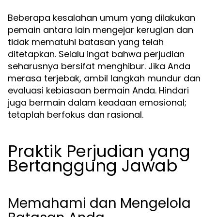
Beberapa kesalahan umum yang dilakukan
pemain antara lain mengejar kerugian dan
tidak mematuhi batasan yang telah
ditetapkan. Selalu ingat bahwa perjudian
seharusnya bersifat menghibur. Jika Anda
merasa terjebak, ambil langkah mundur dan
evaluasi kebiasaan bermain Anda. Hindari
juga bermain dalam keadaan emosional;
tetaplah berfokus dan rasional.
Praktik Perjudian yang
Bertanggung Jawab
Memahami dan Mengelola