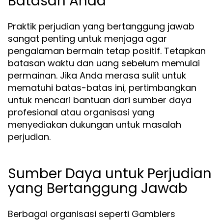
Batasan Anda
Praktik perjudian yang bertanggung jawab
sangat penting untuk menjaga agar
pengalaman bermain tetap positif. Tetapkan
batasan waktu dan uang sebelum memulai
permainan. Jika Anda merasa sulit untuk
mematuhi batas-batas ini, pertimbangkan
untuk mencari bantuan dari sumber daya
profesional atau organisasi yang
menyediakan dukungan untuk masalah
perjudian.
Sumber Daya untuk Perjudian
yang Bertanggung Jawab
Berbagai organisasi seperti Gamblers