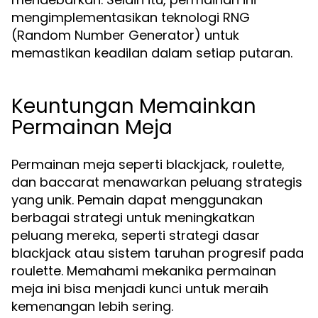
mengimplementasikan teknologi RNG
(Random Number Generator) untuk
memastikan keadilan dalam setiap putaran.
Keuntungan Memainkan
Permainan Meja
Permainan meja seperti blackjack, roulette,
dan baccarat menawarkan peluang strategis
yang unik. Pemain dapat menggunakan
berbagai strategi untuk meningkatkan
peluang mereka, seperti strategi dasar
blackjack atau sistem taruhan progresif pada
roulette. Memahami mekanika permainan
meja ini bisa menjadi kunci untuk meraih
kemenangan lebih sering.