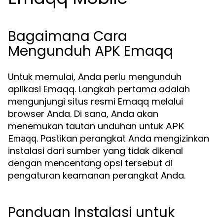
Bagaimana Cara
Mengunduh APK Emaqq
Untuk memulai, Anda perlu mengunduh
aplikasi Emaqq. Langkah pertama adalah
mengunjungi situs resmi Emaqq melalui
browser Anda. Di sana, Anda akan
menemukan tautan unduhan untuk
APK
. Pastikan perangkat Anda mengizinkan
Emaqq
instalasi dari sumber yang tidak dikenal
dengan mencentang opsi tersebut di
pengaturan keamanan perangkat Anda.
Panduan Instalasi untuk