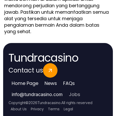
mendorong perjudian yang bertanggung
jawab. Pastikan untuk memanfaatkan semua
alat yang tersedia untuk menjaga
pengalaman bermain Anda dalam batas
yang sehat.
Tundracasino
Contact us
Home Page
News
FAQs
Jobs
info
@
tundracasino.com
Copyright
©
2026
Tundracasino
.
All rights reserved
About Us
Privacy
Terms
Legal