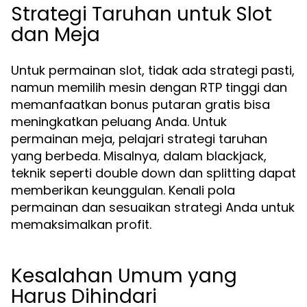
Strategi Taruhan untuk Slot
dan Meja
Untuk permainan slot, tidak ada strategi pasti,
namun memilih mesin dengan RTP tinggi dan
memanfaatkan bonus putaran gratis bisa
meningkatkan peluang Anda. Untuk
permainan meja, pelajari strategi taruhan
yang berbeda. Misalnya, dalam blackjack,
teknik seperti double down dan splitting dapat
memberikan keunggulan. Kenali pola
permainan dan sesuaikan strategi Anda untuk
memaksimalkan profit.
Kesalahan Umum yang
Harus Dihindari