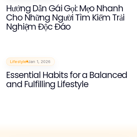
Hướng Dẫn Gái Gọi: Mẹo Nhanh
Cho Những Người Tìm Kiếm Trải
Nghiệm Độc Đáo
Lifestyle
Jan 1, 2026
Essential Habits for a Balanced
and Fulfilling Lifestyle