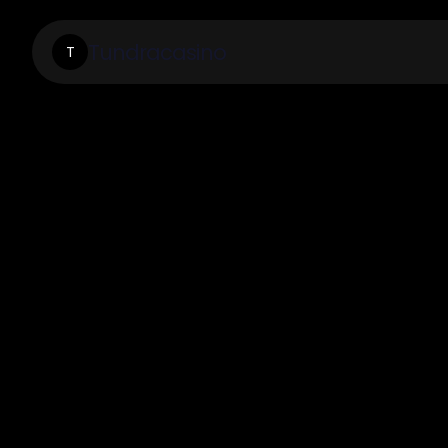
Tundracasino
T