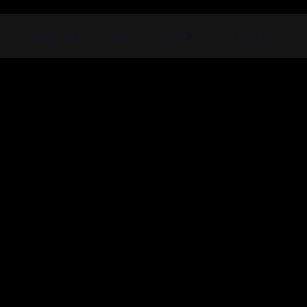
Home Page
News
About Us
Contact us