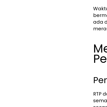
Waktu
berma
ada d
meras
Me
Pe
Pen
RTP d
semak