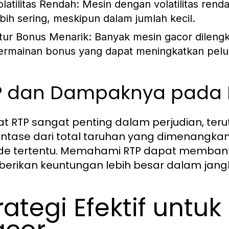
olatilitas Rendah:
Mesin dengan volatilitas re
ebih sering, meskipun dalam jumlah kecil.
itur Bonus Menarik:
Banyak mesin gacor dileng
ermainan bonus yang dapat meningkatkan pel
P dan Dampaknya pada 
at RTP sangat penting dalam perjudian, teru
ntase dari total taruhan yang dimenangk
de tertentu. Memahami RTP dapat memban
rikan keuntungan lebih besar dalam jang
rategi Efektif untu