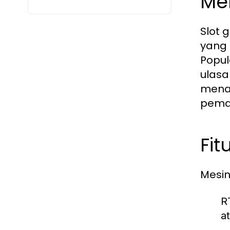
Men
Slot 
yang 
Popul
ulasa
menan
pemai
Fit
Mesin
R
a