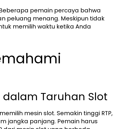
. Beberapa pemain percaya bahwa
an peluang menang. Meskipun tidak
untuk memilih waktu ketika Anda
Memahami
r dalam Taruhan Slot
milih mesin slot. Semakin tinggi RTP,
m jangka panjang. Pemain harus