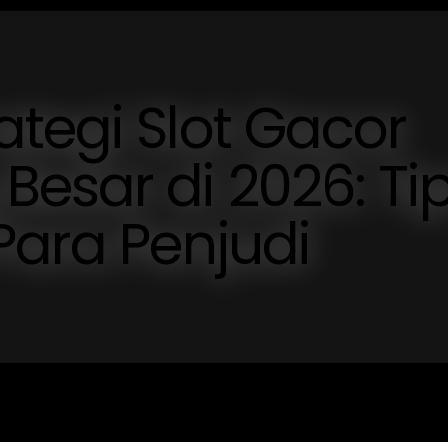
tegi Slot Gacor
esar di 2026: Ti
Para Penjudi